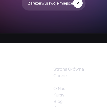
Zarezerwuj swoje miejsce
Szybkie linki
Strona Główna
Cennik
Galeria
O Nas
Kursy
Blog